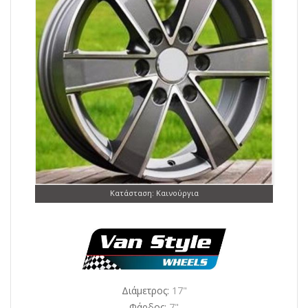
Κατάσταση: Καινούργια
Διάμετρος:
17"
Φάρδος:
7"