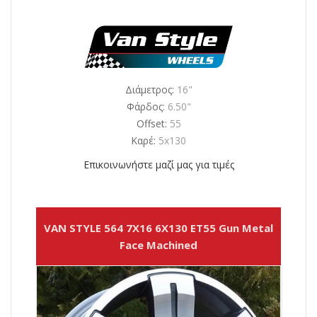
Διάμετρος:
16"
Φάρδος:
6.50"
Offset:
55
Καρέ:
5x130
Επικοινωνήστε μαζί μας για τιμές
VAN STYLE 564 7X16 6X130 ET55 Gun Metal
Face Machined