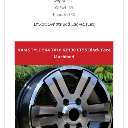
Φάρδος:
7"
Offset:
55
Καρέ:
6x130
Επικοινωνήστε μαζί μας για τιμές
VAN STYLE 564 7X16 6X130 ET55 Black Face
Machined