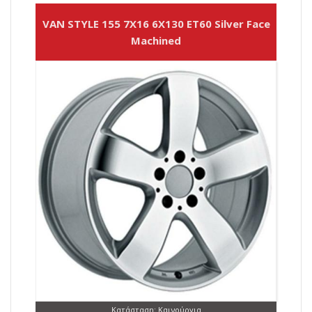
VAN STYLE 155 7X16 6X130 ET60 Silver Face
Machined
Κατάσταση: Καινούργια