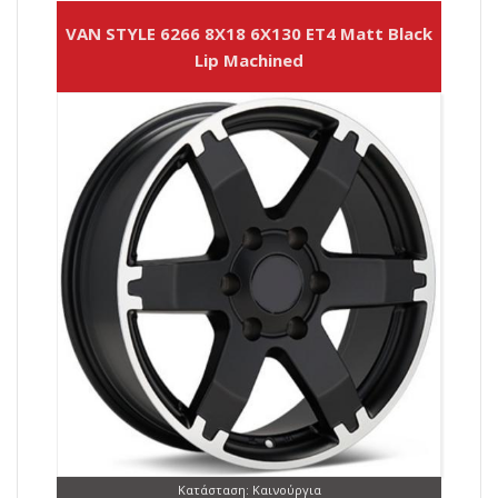
VAN STYLE 6266 8X18 6X130 ET4 Matt Black
Lip Machined
Κατάσταση: Καινούργια