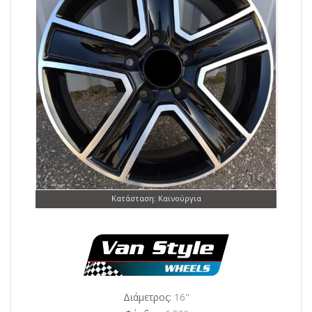
Κατάσταση: Καινούργια
Διάμετρος:
16"