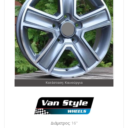
Κατάσταση: Καινούργια
Διάμετρος:
16"