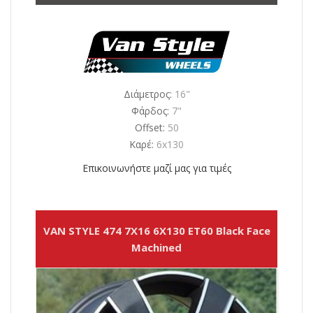
Διάμετρος:
16"
Φάρδος:
7"
Offset:
50
Καρέ:
6x130
Επικοινωνήστε μαζί μας για τιμές
VAN STYLE 474 7X16 6X130 ET60 Black Face
Machined