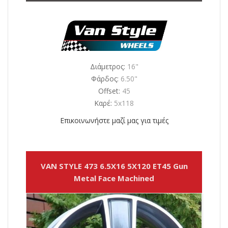
Διάμετρος:
16"
Φάρδος:
6.50"
Offset:
45
Καρέ:
5x118
Επικοινωνήστε μαζί μας για τιμές
VAN STYLE 473 6.5X16 5X120 ET45 Gun
Metal Face Machined