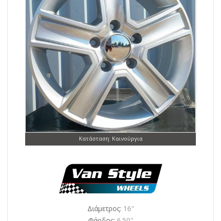
Κατάσταση: Καινούργια
Διάμετρος:
16"
Φάρδος:
6.50"