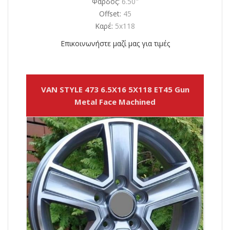
Φάρδος:
6.50"
Offset:
45
Καρέ:
5x118
Επικοινωνήστε μαζί μας για τιμές
VAN STYLE 473 6.5X16 5X118 ET45 Gun
Metal Face Machined