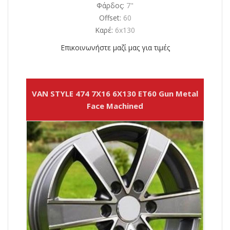
Φάρδος:
7"
Offset:
60
Καρέ:
6x130
Επικοινωνήστε μαζί μας για τιμές
VAN STYLE 474 7X16 6X130 ET60 Gun Metal
Face Machined