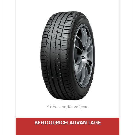
Κατάσταση: Καινούργια
BFGOODRICH ADVANTAGE