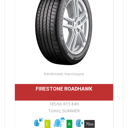
Κατάσταση: Καινούργια
FIRESTONE ROADHAWK
185/60 R15 84H
Τύπος: SUMMER
C
A
70
db