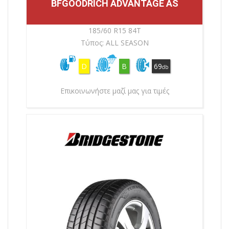
BFGOODRICH ADVANTAGE AS
185/60 R15 84T
Τύπος: ALL SEASON
D
B
69
db
Επικοινωνήστε μαζί μας για τιμές