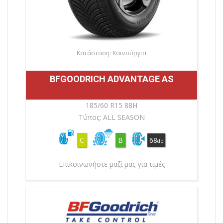
Κατάσταση: Καινούργια
BFGOODRICH ADVANTAGE AS
185/60 R15 88H
Τύπος: ALL SEASON
C
B
68
db
Επικοινωνήστε μαζί μας για τιμές