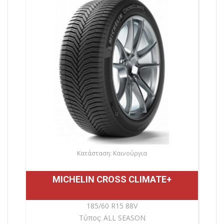
Κατάσταση: Καινούργια
MICHELIN CROSS CLIMATE+
185/60 R15 88V
Τύπος: ALL SEASON