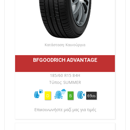
Κατάσταση: Καινούργια
BFGOODRICH ADVANTAGE
185/60 R15 84H
Τύπος: SUMMER
D
B
69
db
Επικοινωνήστε μαζί μας για τιμές