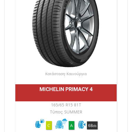
Κατάσταση: Καινούργια
MICHELIN PRIMACY 4
165/65 R15 81T
Τύπος: SUMMER
C
A
68
db