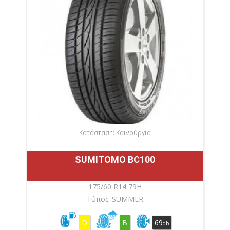
Κατάσταση: Καινούργια
SUMITOMO BC100
175/60 R14 79H
Τύπος: SUMMER
D
B
69
db