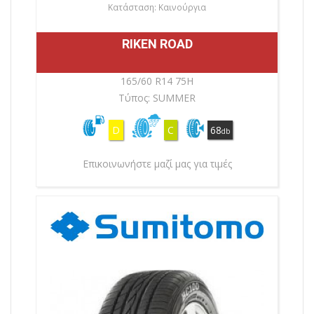
Κατάσταση: Καινούργια
RIKEN ROAD
165/60 R14 75H
Τύπος: SUMMER
D
C
68
db
Επικοινωνήστε μαζί μας για τιμές