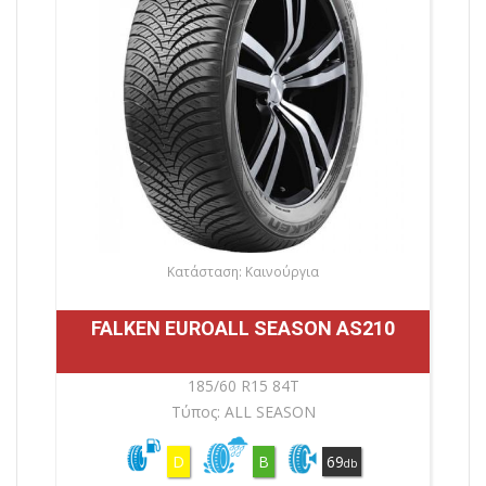
Κατάσταση: Καινούργια
FALKEN EUROALL SEASON AS210
185/60 R15 84T
Τύπος: ALL SEASON
D
B
69
db