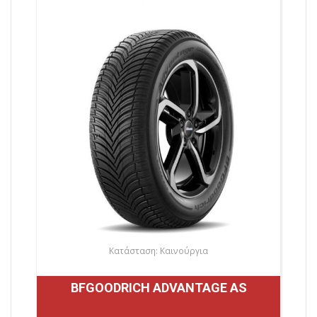
Κατάσταση: Καινούργια
BFGOODRICH ADVANTAGE AS