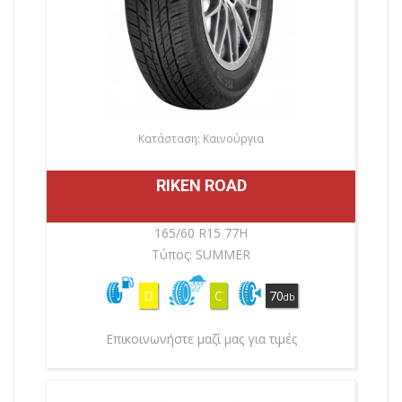
Κατάσταση: Καινούργια
RIKEN ROAD
165/60 R15 77H
Τύπος: SUMMER
D
C
70
db
Επικοινωνήστε μαζί μας για τιμές