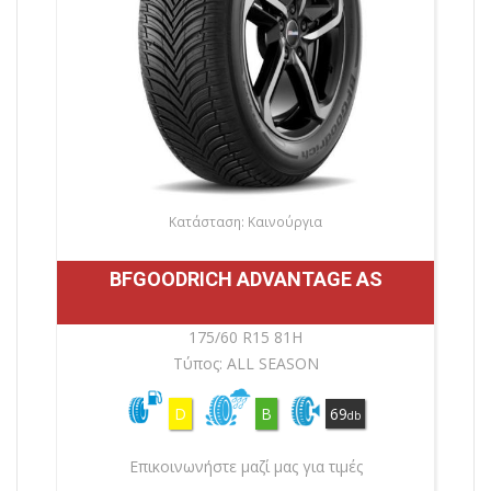
Κατάσταση: Καινούργια
BFGOODRICH ADVANTAGE AS
175/60 R15 81H
Τύπος: ALL SEASON
D
B
69
db
Επικοινωνήστε μαζί μας για τιμές