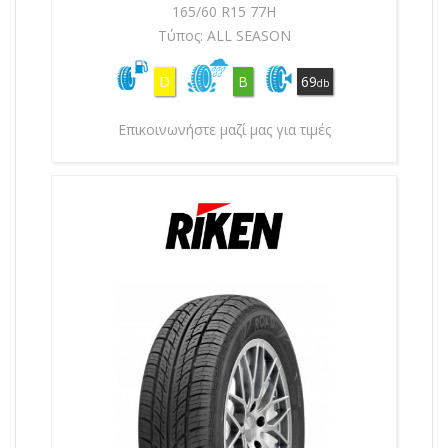
165/60 R15 77H
Τύπος: ALL SEASON
D
B
69
db
Επικοινωνήστε μαζί μας για τιμές