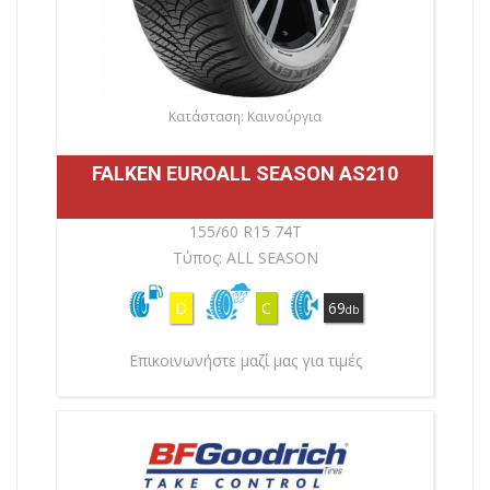
Κατάσταση: Καινούργια
FALKEN EUROALL SEASON AS210
155/60 R15 74T
Τύπος: ALL SEASON
D
C
69
db
Επικοινωνήστε μαζί μας για τιμές