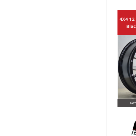
4X4 12
Blac
Κατ