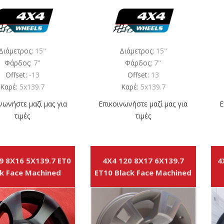
Διάμετρος:
15"
Διάμετρος:
15"
Φάρδος:
7"
Φάρδος:
7"
Offset:
-13
Offset:
13
Καρέ:
5x139.7
Καρέ:
5x139.7
νωνήστε μαζί μας για
Επικοινωνήστε μαζί μας για
Ε
τιμές
τιμές
9 8X16 5X139.7 ET0
4X4 120 8X17 6X139.7
4
k Face Machined
ET10 Black Face Machined