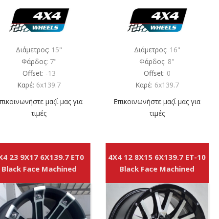
Διάμετρος:
15"
Διάμετρος:
16"
Φάρδος:
7"
Φάρδος:
8"
Offset:
-13
Offset:
0
Καρέ:
6x139.7
Καρέ:
6x139.7
πικοινωνήστε μαζί μας για
Επικοινωνήστε μαζί μας για
τιμές
τιμές
X4 23 9X17 6X139.7 ET0
4X4 12 8X15 6X139.7 ET-10
Black Face Machined
Black Face Machined