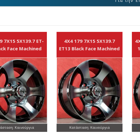
Για την επιβεβαίωση
9 7X15 5X139.7 ET-
4X4 179 7X15 5X139.7
4X
ack Face Machined
ET13 Black Face Machined
1
άσταση: Καινούργια
Κατάσταση: Καινούργια