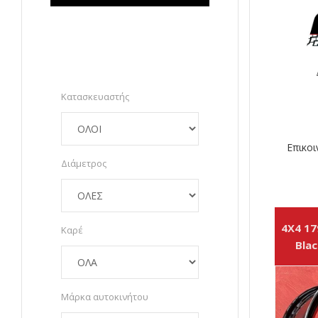
Κατασκευαστής
Επικοι
Διάμετρος
4X4 17
Καρέ
Blac
Μάρκα αυτοκινήτου