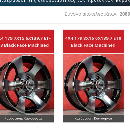
 της διαθεσιμότητας των προϊόντων παρακαλούμε επικ
Σύνολο αποτελεσμάτων:
2089
4 179 7X15 6X139.7 ET-
4X4 179 8X16 6X139.7 ET0
3 Black Face Machined
Black Face Machined
Κατάσταση: Καινούργια
Κατάσταση: Καινούργια