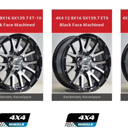
 8X16 6X139.7 ET-10
4X4 12 8X16 5X139.7 ET0
4X
k Face Machined
Black Face Machined
άσταση: Καινούργια
Κατάσταση: Καινούργια