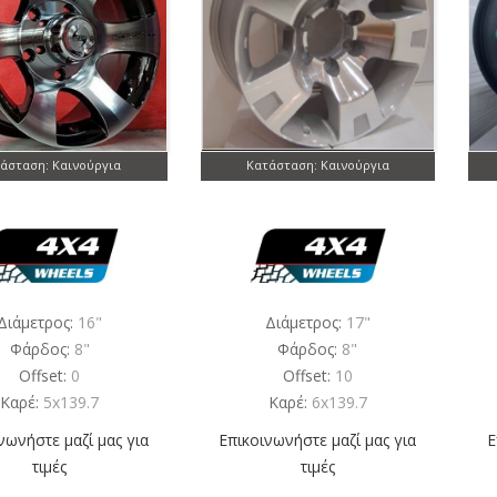
άσταση: Καινούργια
Κατάσταση: Καινούργια
Διάμετρος:
16"
Διάμετρος:
17"
Φάρδος:
8"
Φάρδος:
8"
Offset:
0
Offset:
10
Καρέ:
5x139.7
Καρέ:
6x139.7
νωνήστε μαζί μας για
Επικοινωνήστε μαζί μας για
Ε
τιμές
τιμές