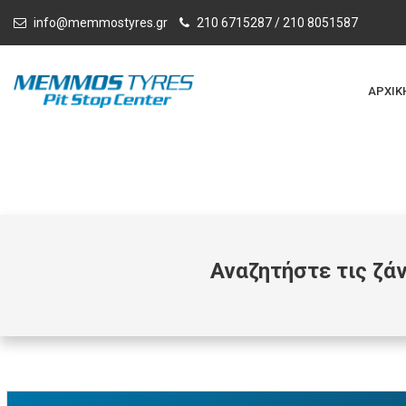
info@memmostyres.gr
210 6715287 / 210 8051587
ΑΡΧΙΚ
Αναζητήστε τις ζά